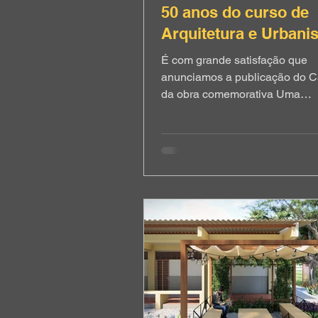
50 anos do curso de
Arquitetura e Urbani
UFPB
É com grande satisfação que
anunciamos a publicação do Ca
da obra comemorativa Uma
Retrospectiva: 50 Anos do Cur
Arquitetura e Urbanismo da
Universidade Federal da Paraí
organizada pelo Prof. Dr. Marc
Santana. O capítulo integra o e
coletivo de memória e docume
histórica que marca este meio 
formação em arquitetura e urb
Paraíba. Por meio de levantam
histórico, os autores do capítul
reconstroem a evolução das pr
pione