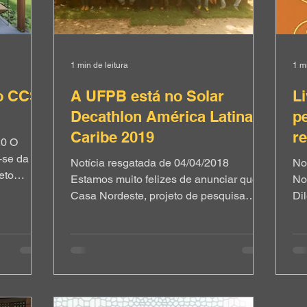
1 min de leitura
1 mi
 o CCS
A UFPB está no Solar
Li
Decathlon América Latina e
p
Caribe 2019
r
20 O
2
a-se da
Notícia resgatada de 04/04/2018
No
eto
Estamos muito felizes de anunciar que a
No
atégias de
Casa Nordeste, projeto de pesquisa
Di
al e
desenvolvido no LM+P foi uma das 15
Edit
equipes selecionadas
La
do Centro
internacionalmente para participar do
Mag
FPB).
evento. Que tem por objetivo o
Li
de
desenvolvimento e a difusão de
Ma
os e
tecnologias sustentáveis de baixo custo,
(A
 é tornar