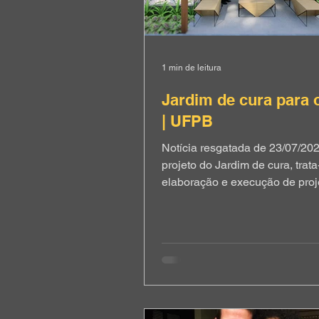
1 min de leitura
Jardim de cura para
| UFPB
Notícia resgatada de 23/07/20
projeto do Jardim de cura, trat
elaboração e execução de proj
paisagístico que contenha estr
apoio ao bem-estar físico, ment
social dos usuários. Têm-se como objeto
de intervenção a área externa 
de Ciências da Saúde (CCS/U
Onde o público-alvo compreen
docentes, discentes, funcionári
visitantes. O objetivo do projeto