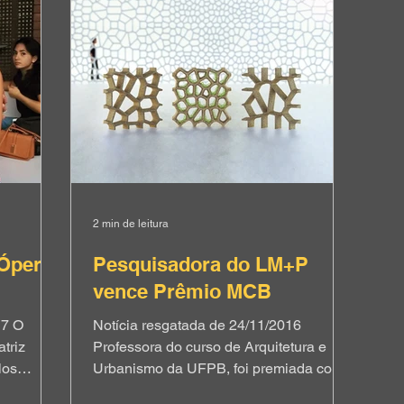
promovendo uma nova forma de pensar
Sa
ização de
o habitar na América Latina, em diversos
(A
pi
aspectos. O evento é organizado pelo
en
Departamento de Energia dos EUA em
XX
conjunto com governos de o
Sô
2 min de leitura
 Ópera
Pesquisadora do LM+P
vence Prêmio MCB
17 O
Notícia resgatada de 24/11/2016
triz
Professora do curso de Arquitetura e
los
Urbanismo da UFPB, foi premiada com
sador do
o primeiro lugar do 30° Prêmio do Museu