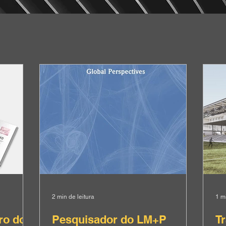
2 min de leitura
1 mi
ro dos
Pesquisador do LM+P
T