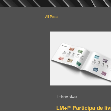
All Posts
1 min de leitura
LM+P Participa de liv