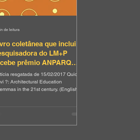
n de leitura
vro coletânea que inclui
esquisadora do LM+P
ecebe prêmio ANPARQ
016
tícia resgatada de 15/02/2017 Quid
vi ?: Architectural Education
lemmas in the 21st century. (English
ion) eBook Kindle Por Fernando
ra (Autor), Sonia Marques (Autor),
ali Sarfatti Larson (Autor), Maria
gia Barbosa (Autor), Ana Esteban
luenda (Autor), Enrique Larranaga
utor), Amelia Panet (Autor), Elena