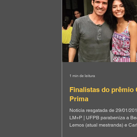
o espaço apropriado para real
atividades externas de fisiotera
1 min de leitura
Finalistas do prêmio
Prima
Notícia resgatada de 29/01/20
LM+P | UFPB parabeniza a Bea
Lemos (atual mestranda) e Car
Alejandro Nome, Ph.D (pesqui