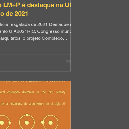
o LM+P é destaque na UIA
io de 2021
tícia resgatada de 2021 Destaque no
ento UIA2021RIO, Congresso mundial
 arquitetos, o projeto Complexo
iesportivo de Mangabeira se
resenta como uma alternativa
egradora para esporte, lazer e cultura
 cidade de João Pessoa,
idenciando seu potencial
ansformador na paisagem urbana.
senvolvido pelo então graduando
noel Belisário Bezerra Viana , sob a
ientação do professor do LM+P Carlos
me , o estudo propõe um
uipamento multifuncional que articula