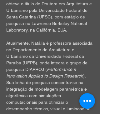
obteve o título de Doutora em Arquitetura e 
Urbanismo pela Universidade Federal de 
Santa Catarina (UFSC), com estágio de 
pesquisa no Lawrence Berkeley National 
Laboratory, na Califórnia, EUA.
Atualmente, Natália é professora associada 
no Departamento de Arquitetura e 
Urbanismo da Universidade Federal da 
Paraíba (UFPB), onde integra o grupo de 
pesquisa DIAPROJ (
Performance & 
Innovation Applied to Design Research
). 
Sua linha de pesquisa concentra-se na 
integração de modelagem paramétrica e 
algorítmica com simulações 
computacionais para otimizar o 
desempenho térmico, visual e luminoso de 
edificações. Ela tem se dedicado ao 
desenvolvimento de processos de projeto 
guiados por desempenho, utilizando 
técnicas de inteligência Artficial, 